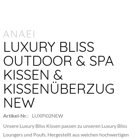
LUXURY BLISS
OUTDOOR & SPA
KISSEN &
KISSENÜBERZUG
NEW
Artikel-Nr.:
LUXPI02NEW
Unsere Luxury Bliss Kissen passen zu unseren Luxury Bliss
Loungers und Poufs. Hergestellt aus weichen hochwertigen